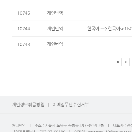
10745
개인번역
10744
개인번역
한국어 ㅡ> 한국어se1lsCZV
10743
개인번역
개인정보취급방침
|
이메일무단수집거부
애니번역
|
주소 : 서울시 노원구 공릉동 493-3번지 2층
|
대표자 : 
사업자등록번호 : 797-97-00180
|
이메일 : anytrans119@naver.co